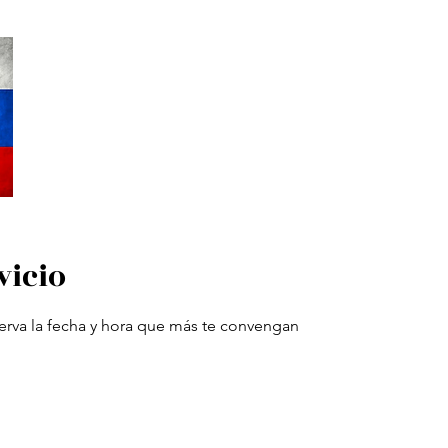
Inicio
Reservar online
Cenas Misterio
Tarifa de precios
24 
vicio
serva la fecha y hora que más te convengan