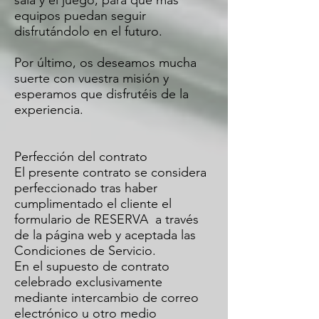
sala y el juego, para que más
equipos puedan seguir
disfrutándolo en el futuro.
Por último, os deseamos mucha
suerte con vuestra misión y
esperamos que disfrutéis de la
experiencia.
Perfección del contrato
El presente contrato se considera
perfeccionado tras haber
cumplimentado el cliente el
formulario de RESERVA a través
de la página web y aceptada las
Condiciones de Servicio.
En el supuesto de contrato
celebrado exclusivamente
mediante intercambio de correo
electrónico u otro medio