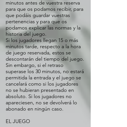
minutos antes de vuestra reserva
para que os podamos recibir, para
que podáis guardar vuestras
pertenencias y para que os
podamos explicar las normas y la
historia del juego.
Si los jugadores llegan 15 o más
minutos tarde, respecto a la hora
de juego reservada, estos se
descontarán del tiempo del juego.
Sin embargo, si el retraso
superase los 30 minutos, no estará
permitida la entrada y el juego se
cancelará como si los jugadores
no se hubieran presentado en
absoluto. Si los jugadores no
apareciesen, no se devolverá lo
abonado en ningún caso.
EL JUEGO