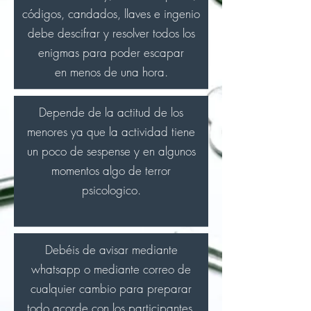
códigos, candados, llaves e ingenio
debe descifrar y resolver todos los
enigmas para poder escapar
en menos de una hora.
Depende de la actitud de los
menores ya que la actividad tiene
un poco de sespense y en algunos
momentos algo de terror
psicologico.
Debéis
de avisar mediante
whatsapp o mediante correo de
cualquier cambio para preparar
todo acorde con los participantes.