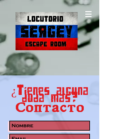
¿Tienes alguna
duda mas?
Contacto