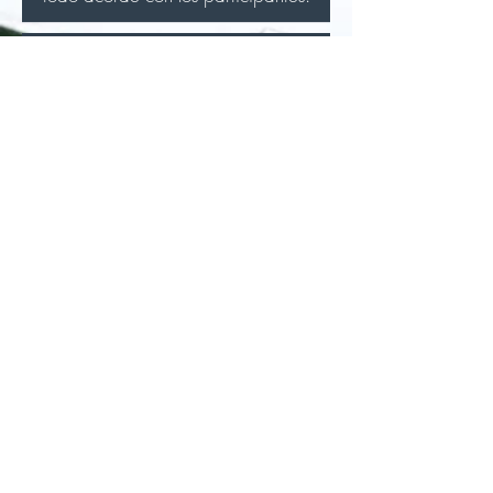
En la sección términos y
condiciones del menú principal
tienes la respuesta
Esta sala no tiene aspectos de terror
o miedo, solo se trata de misterio y
espionaje.
No te preocupes. Una vez
formalizada la reserva un agente de
la CIA se pondrá en contacto con
vosotros para que le ayudéis en una
misión de alto riesgo...