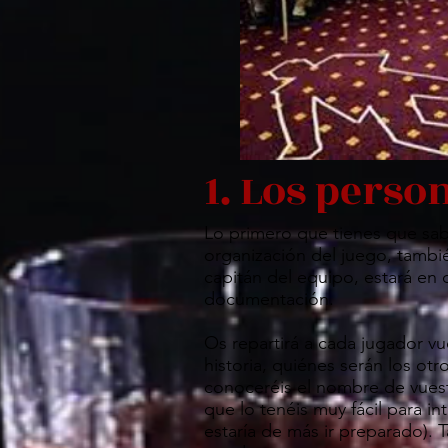
1. Los perso
Lo primero que tienes que sabe
organización del juego, tambi
capitán del equipo, estará en 
documentación.
Os repartirá a cada jugador vu
historia, quiénes serán los otr
conoceréis el nombre de vuestr
que lo tenéis muy fácil para i
estaría de más ir preparado). 