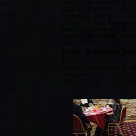
adaptaciones de novelas y rela
¿Qué significa Whodunit?, te 
que significa “¿Quién lo ha he
¿Por qué? Porque dentro de l
preguntas para resolver el cr
averiguar, por ejemplo, cómo 
del crimen). Estas son las cla
Pero, ¿cómo se jue
Tu cuñada te ha invitado a la
Cluedo. ¡Maravilloso! O tu je
¡Estupendo! ¿Qué es lo que te
¡Calma! Te contamos todo lo 