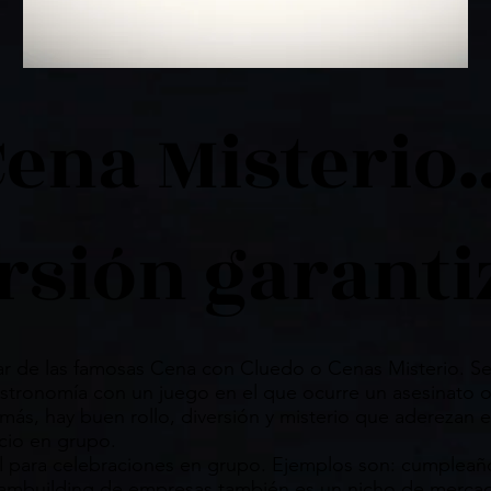
Cena Misterio
ersión garanti
r de las famosas Cena con Cluedo o Cenas Misterio. Se 
astronomía con un juego en el que ocurre un asesinato 
más, hay buen rollo, diversión y misterio que aderezan 
cio en grupo.
l para celebraciones en grupo. Ejemplos son: cumpleañ
 teambuilding de empresas también es un nicho de mercad