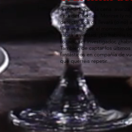
A medida que la cena avanza, l
será desmedida. Morirse (y no
detectivesca os llevará (o no) a
Una vez llegue el momento def
sabrá la verdad. ¿Lo habréis lo
tocado ser investigador, ¿habr
También de captar los últimos
fantásticos en compañía de vu
que querréis repetir.