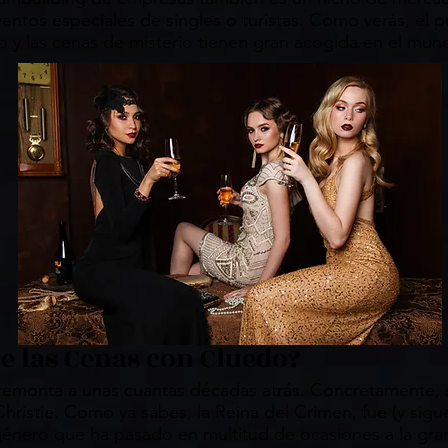
ventos especiales de singles o turistas. Como verás, el p
do y las cenas de misterio tienen gran acogida en el mun
de las Cenas con Cluedo?
remonta a unas cuantas décadas atrás. Concretamente, su
ristie. Como ya sabes, la Reina del Crimen, fue (y sigu
 género que ha pasado en multitud de ocasiones a la gran