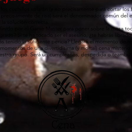
os cuchillos volarán (y no precisamente para cortar los f
 precisamente de risa) será el denominador común del e
 la solución correcta.
inido por el Game Master para poner sobre la mesa tod
grado? Si te ha tocado ser el asesino, ¿te habrás librado
ás tenido la suficiente pericia? Llegará el momento de re
 momentos de una divertidísima (y mortal) cena misterio
estro grupo. Será un cumpleaños, despedida o teambuil