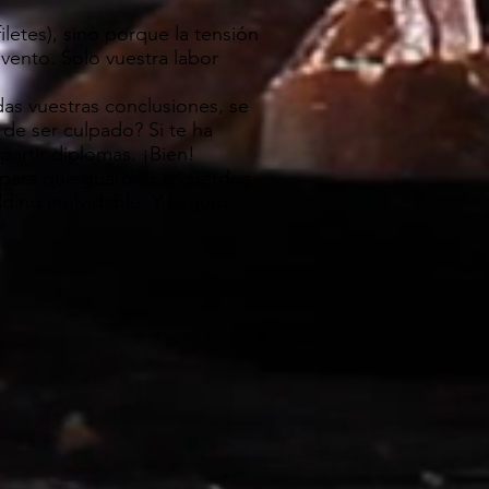
iletes), sino porque la tensión
vento. Solo vuestra labor
as vuestras conclusiones, se
 de ser culpado? Si te ha
partir diplomas. ¡Bien!
 para que guardéis recuerdos
ding inolvidable. Y seguro