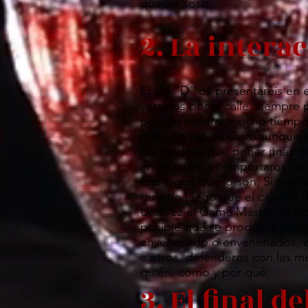
quedar soso.
2. La intera
El día “D” os presentaréis en e
vestidos por la calle, siempre
podrán esperar mucho tiempo en
maquillados de casa, aunque a
Os tendréis que poner unas pe
empezaréis a comportaros como
enemigos que lo son. Si tenéis
guía de juego que el capitán d
Una vez el Game Master os ind
posible que se produzca algún
envenenado o envenenados, etc
a otros, defenderos con las m
quién, cómo y por qué.
3. El final d