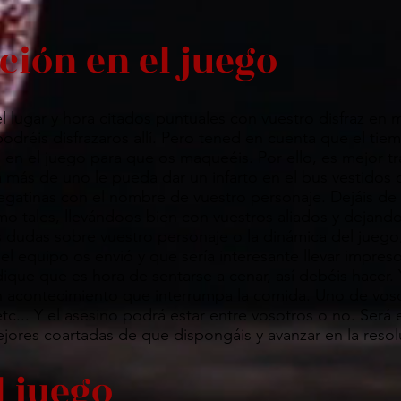
cción en el juego
l lugar y hora citados puntuales con vuestro disfraz en m
 podréis disfrazaros allí. Pero tened en cuenta que el ti
 el juego para que os maqueéis. Por ello, es mejor trat
 más de uno le pueda dar un infarto en el bus vestidos 
gatinas con el nombre de vuestro personaje. Dejáis de s
 tales, llevándoos bien con vuestros aliados y dejando 
 dudas sobre vuestro personaje o la dinámica del juego, 
el equipo os envió y que sería interesante llevar impres
ique que es hora de sentarse a cenar, así debéis hacer.
 acontecimiento que interrumpa la comida. Uno de voso
... Y el asesino podrá estar entre vosotros o no. Ser
ejores coartadas de que dispongáis y avanzar en la reso
el juego