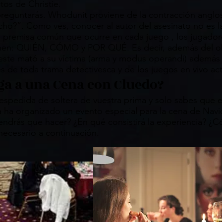
tos de Christie.
preguntarás. Whodunit proviene de la contracción anglo
cho?”. Como ves, conocer al autor del asesinato no es la
a premisa común que ocurre en cada juego , los jugado
imen: QUIÉN, CÓMO y POR QUÉ. Es decir, además del obj
este mató a su víctima (arma y modus operandi) además
ves de toda trama detectivesca y de los juegos en vivo a
ga a una Cena con Cluedo?
 despedida de soltera de vuestra prima y solo sabes que
fa ha organizado un evento especial para la cena de Nav
ndrás que hacer? ¿En qué consistirá la experiencia? ¿C
necesario a continuación.