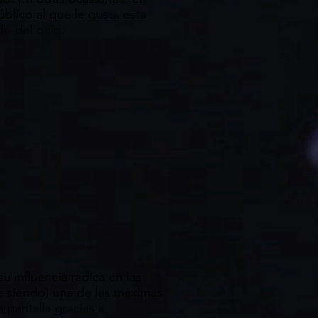
úblico al que le gusta esta
do del ocio.
 influencia radica en las
e siendo) una de las máximas
 pantalla gracias a