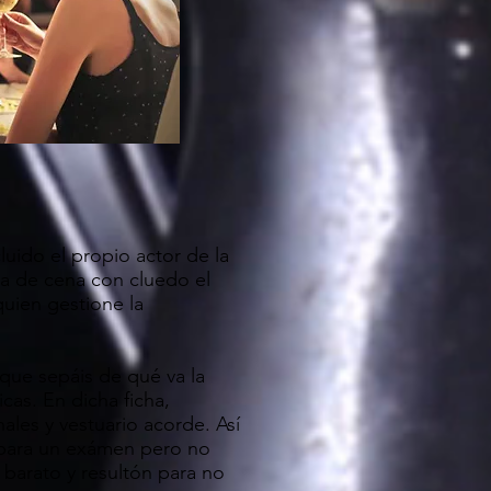
uido el propio actor de la
ta de cena con cluedo el
quien gestione la
 que sepáis de qué va la
cas. En dicha ficha,
ales y vestuario acorde. Así
ar para un exámen pero no
 barato y resultón para no