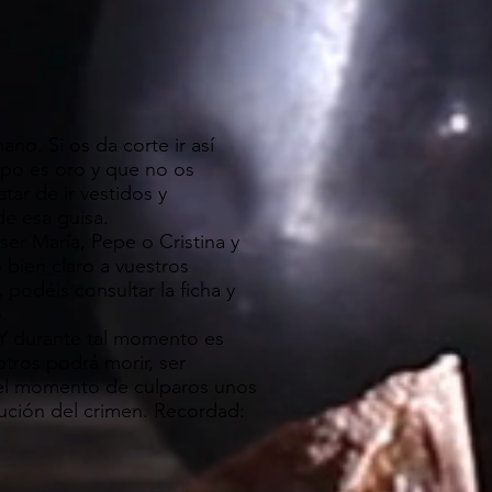
ano. Si os da corte ir así
empo es oro y que no os
ar de ir vestidos y
de esa guisa.
er María, Pepe o Cristina y
bien claro a vuestros
podéis consultar la ficha y
o.
 Y durante tal momento es
tros podrá morir, ser
á el momento de culparos unos
lución del crimen. Recordad: