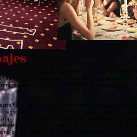
najes
r es que cada jugador representará a un personaje (incl
én llamado Game Master). Unos días antes de vuestra ci
comunicación con la organización de la actividad y será 
estra ficha de personaje y una breve guía de juego para
os personajes con quienes interactuaréis y dinámicas bási
o personaje, su historia personal, características person
nterpretar el papel de vuestra vida (no hace falta estudi
También dispondréis de tiempo para encontrar un disfraz