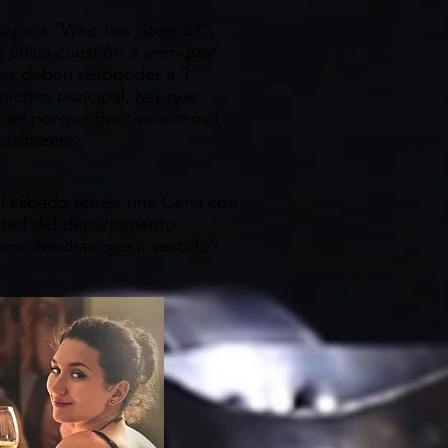
sajona “Who has done it?”,
 única cuestión a averiguar.
res deben responder a 3
etivo principal, hay que
 del porqué (motivo o móvil
ctualmente.
 el sábado tenéis una Cena con
idad del departamento.
ómo tendrás que ir vestido?