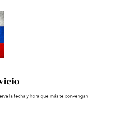
Inicio
Reservar online
Cenas Misterio
Tarifa de precios
24 
vicio
serva la fecha y hora que más te convengan