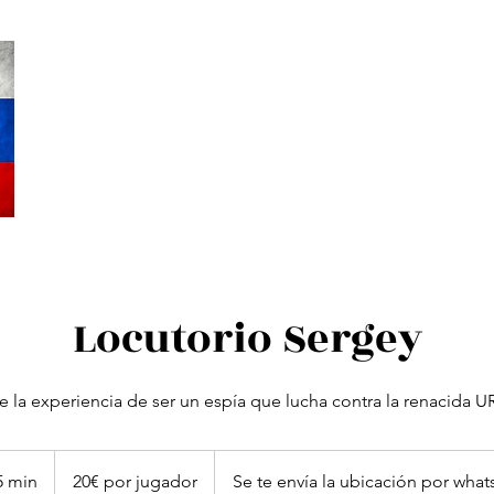
Inicio
Reservar online
Cenas Misterio
Tarifa de precios
24 
Locutorio Sergey
ve la experiencia de ser un espía que lucha contra la renacida U
20€
por
5 min
1
20€ por jugador
Se te envía la ubicación por wha
jugador