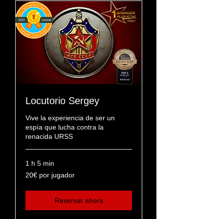
Locutorio Sergey
Vive la experiencia de ser un
espía que lucha contra la
renacida URSS
1 h 5 min
20€
20€ por jugador
por
jugador
Reservar ahora