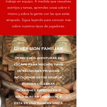
trabajo en equipo. A medida que resuelves
acertijos y tareas, aprendes cosas sobre ti
mismo y sobre la gente con las que estás
atrapado. Sigue leyendo para conocer más
sobre nuestros tipos de jugadores.
Diversion familiar
Ofrecemos aventuras de
escape para muchos tipos
de reuniones privadas,
incluyendo estos grupos.
Pueden celebrar
ocasiones especiales o
sólo buscar diversión, y
ésta es una manera única