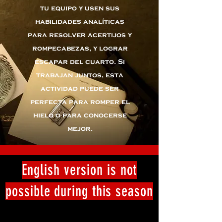
tu equipo y usen sus
habilidades analíticas
para resolver acertijos y
rompecabezas, y lograr
escapar del cuarto. Si
trabajan juntos, esta
actividad puede ser
perfecta para romper el
hielo o para conocerse
mejor.
English version is not
possible during this season