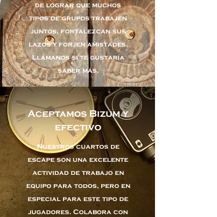
de lograr que muchos
tipos de grupos trabajen
juntos, fortalezcan sus
lazos y forjen amistades.
Llámanos si te gustaría
saber más.
Aceptamos Bizum y
efectivo
Nuestros cuartos de
escape son una excelente
actividad de trabajo en
equipo para todos, pero en
especial para este tipo de
jugadores. Colabora con