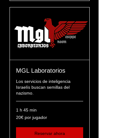
MGL Laboratorios
Los servicios de inteligencia
Israelís buscan semillas del
nazismo.
1 h 45 min
20€
20€ por jugador
por
jugador
Reservar ahora