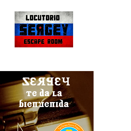
SERGEY
te da la
bienvenida