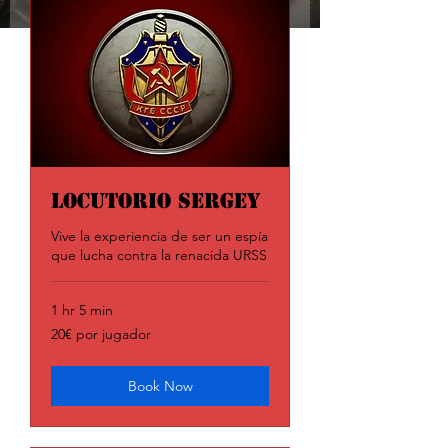
Locutorio Sergey
Vive la experiencia de ser un espía
que lucha contra la renacida URSS
1 hr 5 min
20€
20€ por jugador
por
jugador
Book Now